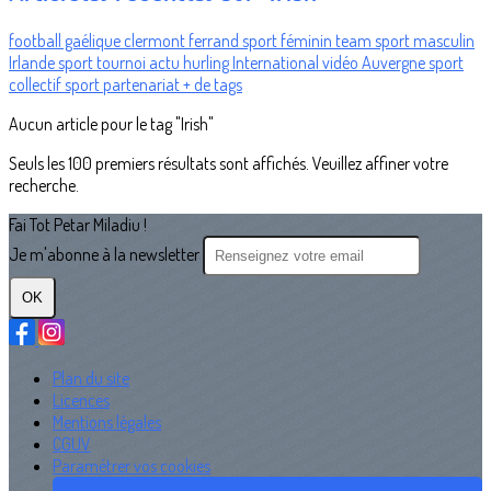
football gaélique
clermont ferrand
sport féminin
team
sport masculin
Irlande
sport
tournoi
actu
hurling
International
vidéo
Auvergne
sport
collectif
sport
partenariat
+ de tags
Aucun article pour le tag "Irish"
Seuls les 100 premiers résultats sont affichés. Veuillez affiner votre
recherche.
Fai Tot Petar Miladiu !
Je m'abonne à la newsletter
OK
Plan du site
Licences
Mentions légales
CGUV
Paramétrer vos cookies