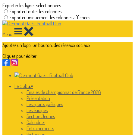
Exporter les lignes sélectionnées
Exporter toutes les colonnes
Exporter uniquement les colonnes affichées
Menu
Ajoutez un logo, un bouton, des réseaux sociaux
Cliquez pour éditer
Le club
▴
▾
Finales de championnat de France 2026
Présentation
Les sports gaéliques
Les équipes
Section Jeunes
Calendrier
Entraînements
Historique