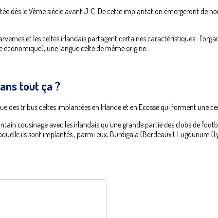
ttestée dès le Vème siècle avant J-C. De cette implantation émergeront de n
vernes et les celtes irlandais partagent certaines caractéristiques : l’organi
rdre économique), une langue celte de même origine...
dans tout ça ?
ue des tribus celtes implantées en Irlande et en Ecosse qui forment une cer
ointain cousinage avec les irlandais qu’une grande partie des clubs de foot
laquelle ils sont implantés ; parmi eux, Burdigala (Bordeaux), Lugdunum (Ly