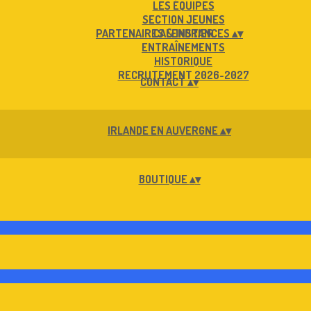
LES ÉQUIPES
SECTION JEUNES
PARTENAIRES & INSTANCES
CALENDRIER
▴
▾
ENTRAÎNEMENTS
HISTORIQUE
RECRUTEMENT 2026-2027
CONTACT
▴
▾
IRLANDE EN AUVERGNE
▴
▾
BOUTIQUE
▴
▾