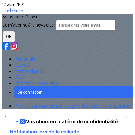
17 avril 2021
Lire la suite...
Fai Tot Petar Miladiu !
Je m'abonne à la newsletter
OK
Plan du site
Licences
Mentions légales
CGUV
Paramétrer vos cookies
Se connecter
Propulsé par AssoConnect, le logiciel des associations Sportives
Vos choix en matière de confidentialité
Notification lors de la collecte