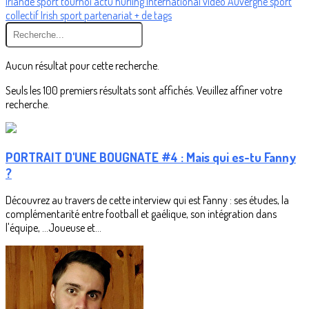
Irlande
sport
tournoi
actu
hurling
International
vidéo
Auvergne
sport
collectif
Irish
sport
partenariat
+ de tags
Aucun résultat pour cette recherche.
Seuls les 100 premiers résultats sont affichés. Veuillez affiner votre
recherche.
PORTRAIT D'UNE BOUGNATE #4 : Mais qui es-tu Fanny
?
Découvrez au travers de cette interview qui est Fanny : ses études, la
complémentarité entre football et gaélique, son intégration dans
l'équipe, ...Joueuse et...