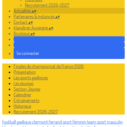
Recrutement 2026-2027
Actualités
▴
▾
Partenaires & Instances
▴
▾
Contact
▴
▾
Irlande en Auvergne
▴
▾
Boutique
▴
▾
Se connecter
Finales de championnat de France 2026
Présentation
Les sports gaéliques
Les équipes
Section Jeunes
Calendrier
Entraînements
Historique
Recrutement 2026-2027
football gaélique
clermont ferrand
sport féminin
team
sport masculin