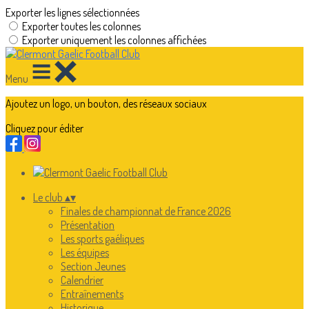
Exporter les lignes sélectionnées
Exporter toutes les colonnes
Exporter uniquement les colonnes affichées
Menu
Ajoutez un logo, un bouton, des réseaux sociaux
Cliquez pour éditer
Le club
▴
▾
Finales de championnat de France 2026
Présentation
Les sports gaéliques
Les équipes
Section Jeunes
Calendrier
Entraînements
Historique