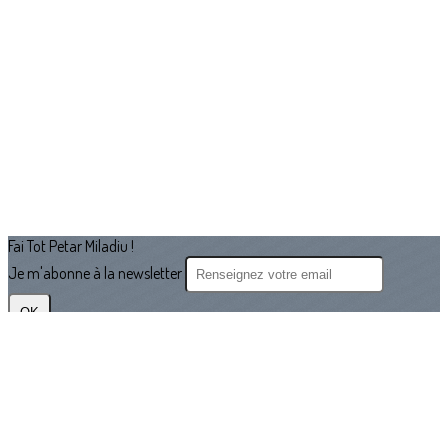
Fai Tot Petar Miladiu !
Je m'abonne à la newsletter
OK
Plan du site
Licences
Mentions légales
CGUV