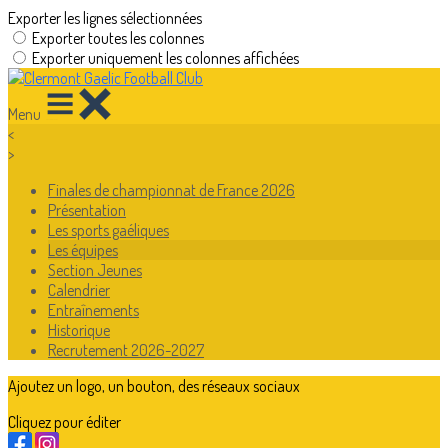
Exporter les lignes sélectionnées
Exporter toutes les colonnes
Exporter uniquement les colonnes affichées
Menu
<
>
Finales de championnat de France 2026
Présentation
Les sports gaéliques
Les équipes
Section Jeunes
Calendrier
Entraînements
Historique
Recrutement 2026-2027
Ajoutez un logo, un bouton, des réseaux sociaux
Cliquez pour éditer