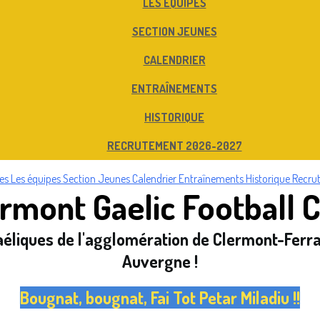
LES ÉQUIPES
SECTION JEUNES
CALENDRIER
ENTRAÎNEMENTS
HISTORIQUE
RECRUTEMENT 2026-2027
ues
Les équipes
Section Jeunes
Calendrier
Entraînements
Historique
Recru
rmont Gaelic Football 
aéliques de l'agglomération de Clermont-Ferr
Auvergne
!
Bougnat, bougnat, Fai Tot Petar Miladiu !!