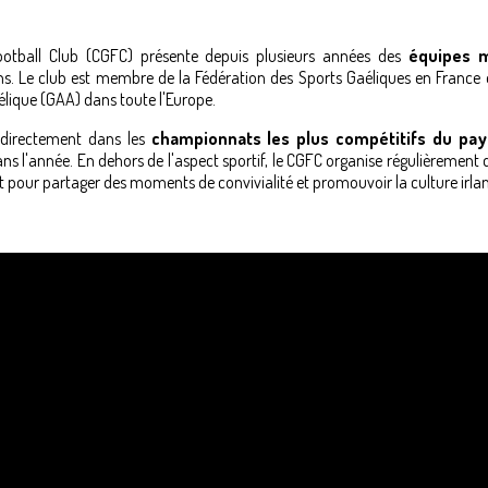
Football Club (CGFC) présente depuis plusieurs années des
équipes m
. Le club est membre de la Fédération des Sports Gaéliques en France 
élique (GAA) dans toute l'Europe.
t directement dans les
championnats les plus compétitifs du pay
s l'année. En dehors de l'aspect sportif, le CGFC organise régulièrement 
 pour partager des moments de convivialité et promouvoir la culture irlan