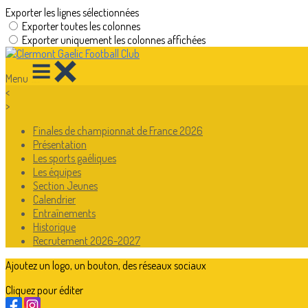
Exporter les lignes sélectionnées
Exporter toutes les colonnes
Exporter uniquement les colonnes affichées
Menu
<
>
Finales de championnat de France 2026
Présentation
Les sports gaéliques
Les équipes
Section Jeunes
Calendrier
Entraînements
Historique
Recrutement 2026-2027
Ajoutez un logo, un bouton, des réseaux sociaux
Cliquez pour éditer