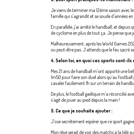
Je viens de terminer ma 12ème saison avec le C
famille qui s'agrandit et se soude d'années en
En parallèle, j'ai arrêté le handball, et depu
de cyclisme en plus de tout ça. Je pense que je
Malheureusement, après les World Games 2023 (
ou peut-être pas. J'attends que le feu sacré 
4. Selon toi, en quoi ces sports sont-i
Mes 21 ans de handball m'ont apporté une belle
1m50 pour faire son duel alors qu'au football g
cavaler facilement 1h sur un terrain de handba
De plus, le football gaélique m'a réconcilié a
s'agit de jouer au pied depuis la main !
5. Ce que je souhaite ajouter :
J'ose secrètement espérer que ce sport gagner
Mon rêve serait de voir des matchs à la télé su