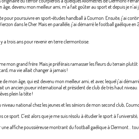
s originaire du terroir courpierois à quelques kilomètres de Clermont-Ferrand
on âge, devenu mon meilleur ami, m'a fait goûter au sport et depuis je n'ai 
te pour poursuivre en sport-études handball à Cournon. Ensuite, j'ai con
ierzon dans le Cher. Mais en parallèle, j'ai démarré le football gaélique en
l y a trois ans pour revenir en terre clermontoise.
e mon grand frère. Mais je préférais ramasser les fleurs du terrain plutôt q
tard, ma vie allait changer à jamais !
ne de mon âge, qui est devenu mon meilleur ami, et avec lequel j'ai démarré
était un ancien joueur international et président de club de très haut niveau.
es plein la tête !
au niveau national chez les jeunes et les séniors de mon second club, Courn
ns ce sport. C'est alors que je me suis résolu à étudier le sport à l'universit
ur une affiche poussiéreuse montrant du football gaélique à Clermont... to