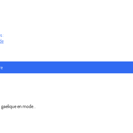
s :
de
re
l gaelique en mode...