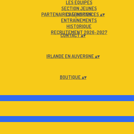
LES ÉQUIPES
SECTION JEUNES
PARTENAIRES & INSTANCES
CALENDRIER
▴
▾
ENTRAÎNEMENTS
HISTORIQUE
RECRUTEMENT 2026-2027
CONTACT
▴
▾
IRLANDE EN AUVERGNE
▴
▾
BOUTIQUE
▴
▾