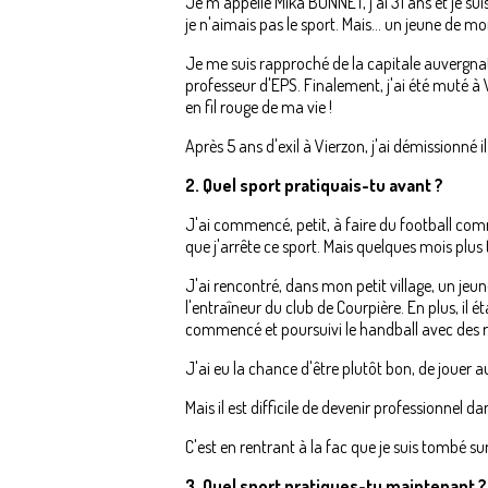
Je m'appelle Mika BONNET, j'ai 31 ans et je sui
je n'aimais pas le sport. Mais... un jeune de m
Je me suis rapproché de la capitale auvergna
professeur d'EPS. Finalement, j'ai été muté à V
en fil rouge de ma vie !
Après 5 ans d'exil à Vierzon, j'ai démissionné i
2. Quel sport pratiquais-tu avant ?
J'ai commencé, petit, à faire du football comm
que j'arrête ce sport. Mais quelques mois plus 
J'ai rencontré, dans mon petit village, un jeu
l'entraîneur du club de Courpière. En plus, il 
commencé et poursuivi le handball avec des rêv
J'ai eu la chance d'être plutôt bon, de jouer 
Mais il est difficile de devenir professionnel da
C'est en rentrant à la fac que je suis tombé s
3. Quel sport pratiques-tu maintenant ?