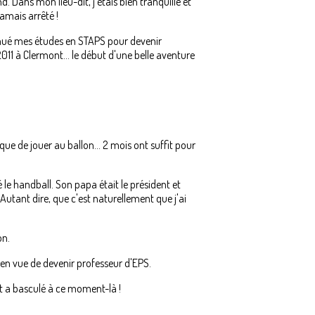
. Dans mon lieu-dit, j'étais bien tranquille et
jamais arrêté !
tinué mes études en STAPS pour devenir
 2011 à Clermont… le début d'une belle aventure
ue de jouer au ballon... 2 mois ont suffit pour
 le handball. Son papa était le président et
 Autant dire, que c'est naturellement que j'ai
on.
é, en vue de devenir professeur d'EPS.
ut a basculé à ce moment-là !