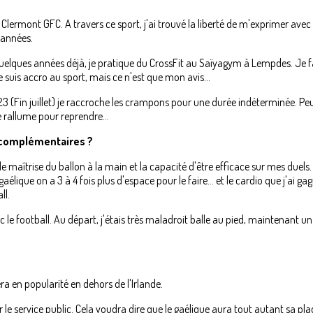
lermont GFC. A travers ce sport, j'ai trouvé la liberté de m'exprimer avec 
 années.
is quelques années déjà, je pratique du CrossFit au Saïyagym à Lempdes. Je
 suis accro au sport, mais ce n'est que mon avis...
Fin juillet) je raccroche les crampons pour une durée indéterminée. Peut-
se rallume pour reprendre…
ls complémentaires ?
 maîtrise du ballon à la main et la capacité d'être efficace sur mes duels. 
aélique on a 3 à 4 fois plus d'espace pour le faire… et le cardio que j'ai g
ll.
vec le football. Au départ, j'étais très maladroit balle au pied, maintenant
a en popularité en dehors de l'Irlande.
r le service public. Cela voudra dire que le gaélique aura tout autant sa plac