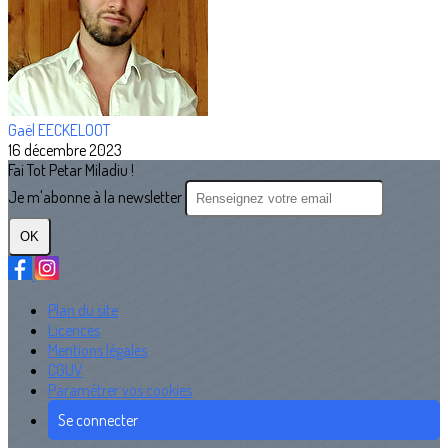
Gaël EECKELOOT
16 décembre 2023
Fai Tot Petar Miladiu !
Je m'abonne à la newsletter
OK
Plan du site
Licences
Mentions légales
CGUV
Paramétrer vos cookies
Se connecter