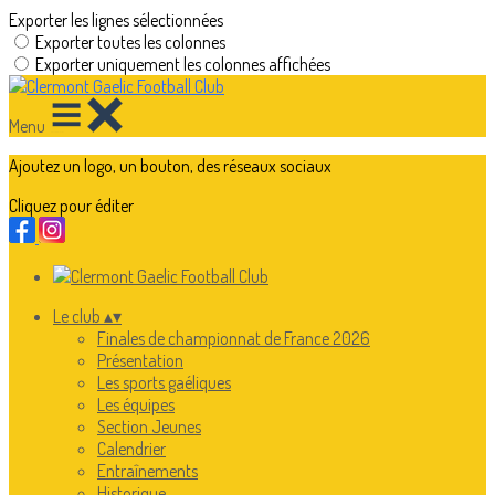
Exporter les lignes sélectionnées
Exporter toutes les colonnes
Exporter uniquement les colonnes affichées
Menu
Ajoutez un logo, un bouton, des réseaux sociaux
Cliquez pour éditer
Le club
▴
▾
Finales de championnat de France 2026
Présentation
Les sports gaéliques
Les équipes
Section Jeunes
Calendrier
Entraînements
Historique