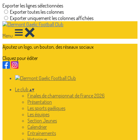
Exporter les lignes sélectionnées
Exporter toutes les colonnes
Exporter uniquement les colonnes affichées
Menu
Ajoutez un logo, un bouton, des réseaux sociaux
Cliquez pour éditer
Le club
▴
▾
Finales de championnat de France 2026
Présentation
Les sports gaéliques
Les équipes
Section Jeunes
Calendrier
Entraînements
Historique