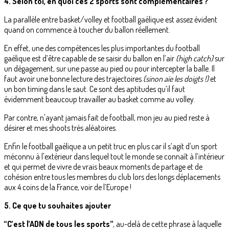
4. Selon toi, en quoi ces 2 sports sont complémentaires ?
La parallèle entre basket/volley et football gaélique est assez évident
quand on commence à toucher du ballon réellement.
En effet, une des compétences les plus importantes du football
gaélique est d’être capable de se saisir du ballon en l’air
(high catch)
sur
un dégagement, sur une passe au pied ou pour intercepter la balle. Il
faut avoir une bonne lecture des trajectoires
(sinon aïe les doigts !)
et
un bon timing dans le saut. Ce sont des aptitudes qu’il faut
évidemment beaucoup travailler au basket comme au volley.
Par contre, n'ayant jamais fait de football, mon jeu au pied reste à
désirer et mes shoots très aléatoires.
Enfin le football gaélique a un petit truc en plus car il s’agit d’un sport
méconnu à l'extérieur dans lequel tout le monde se connaît à l’intérieur
et qui permet de vivre de vrais beaux moments de partage et de
cohésion entre tous les membres du club lors des longs déplacements
aux 4 coins de la France, voir de l’Europe !
5. Ce que tu souhaites ajouter
“C’est l’ADN de tous les sports”
, au-delà de cette phrase à laquelle