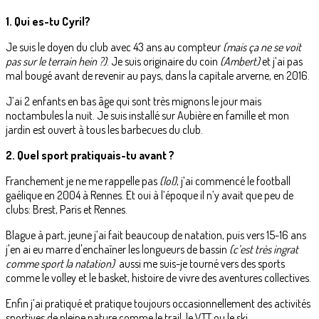
1. Qui es-tu Cyril?
Je suis le doyen du club avec 43 ans au compteur
(mais ça ne se voit
pas sur le terrain hein ?)
. Je suis originaire du coin
(Ambert)
et j’ai pas
mal bougé avant de revenir au pays, dans la capitale arverne, en 2016.
J’ai 2 enfants en bas âge qui sont très mignons le jour mais
noctambules la nuit. Je suis installé sur Aubière en famille et mon
jardin est ouvert à tous les barbecues du club.
2. Quel sport pratiquais-tu avant ?
Franchement je ne me rappelle pas
(lol)
, j’ai commencé le football
gaélique en 2004 à Rennes. Et oui à l’époque il n’y avait que peu de
clubs: Brest, Paris et Rennes.
Blague à part, jeune j’ai fait beaucoup de natation, puis vers 15-16 ans
j'en ai eu marre d'enchaîner les longueurs de bassin
(c’est très ingrat
comme sport la natation)
aussi me suis-je tourné vers des sports
comme le volley et le basket, histoire de vivre des aventures collectives.
Enfin j’ai pratiqué et pratique toujours occasionnellement des activités
sportives de pleine nature comme le trail, le VTT ou le ski.