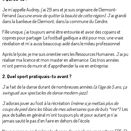
Je m’appelle Audrey, j’ai 29 ans et je suis originaire de Clermont-
Ferrand
(aucune envie de quitter la beauté de cette région)
. J’ai grandi
dans la banlieue de Clermont, dans la commune du Cendre.
Fille unique, j’ai toujours aimé être entourée et avoir des copains et
copines pour partager. Le football gaélique a été pour moi, une vraie
révélation et m’a aussi beaucoup aidé dans le milieu professionnel.
Après le lycée, je me suis orientée vers les Ressources Humaines. J’ai pu
réaliser ma licence et mon master en alternance. Ces trois années
m’ont permis de murir et d’appréhender la vie en entreprise.
2. Quel sport pratiquais-tu avant ?
J’ai fait de la danse durant de nombreuses années
(à l’âge de 5 ans, ça
swinguait aux spectacles de danse modern-jazz).
J’adorais jouer au foot à la récréation
(même si je mettais plus de
coups de pied dans les tibias de mes adversaires que de buts *rire*)
. Les
jeux de balles en général m’ont toujours plu et pour autant je n’ai
jamais sauté le pas d’en faire en dehors de l’école.