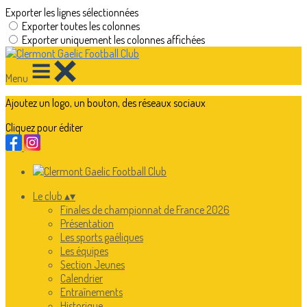
Exporter les lignes sélectionnées
Exporter toutes les colonnes
Exporter uniquement les colonnes affichées
Menu
Ajoutez un logo, un bouton, des réseaux sociaux
Cliquez pour éditer
Le club
▴
▾
Finales de championnat de France 2026
Présentation
Les sports gaéliques
Les équipes
Section Jeunes
Calendrier
Entraînements
Historique