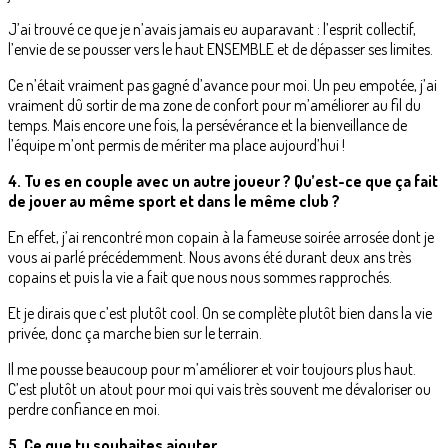
J’ai trouvé ce que je n’avais jamais eu auparavant : l’esprit collectif,
l’envie de se pousser vers le haut ENSEMBLE et de dépasser ses limites.
Ce n’était vraiment pas gagné d’avance pour moi. Un peu empotée, j’ai
vraiment dû sortir de ma zone de confort pour m’améliorer au fil du
temps. Mais encore une fois, la persévérance et la bienveillance de
l’équipe m’ont permis de mériter ma place aujourd’hui !
4. Tu es en couple avec un autre joueur ? Qu’est-ce que ça fait
de jouer au même sport et dans le même club ?
En effet, j’ai rencontré mon copain à la fameuse soirée arrosée dont je
vous ai parlé précédemment. Nous avons été durant deux ans très
copains et puis la vie a fait que nous nous sommes rapprochés.
Et je dirais que c’est plutôt cool. On se complète plutôt bien dans la vie
privée, donc ça marche bien sur le terrain.
Il me pousse beaucoup pour m’améliorer et voir toujours plus haut.
C’est plutôt un atout pour moi qui vais très souvent me dévaloriser ou
perdre confiance en moi.
5. Ce que tu souhaites ajouter