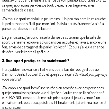
Nous avions quand même la chance de voir plusieurs sports en EPS. Et
ce que j’appréciais par-dessus tout, c’était le partage avec mes
camarades de classe.
J’aimais le sport mais lui un peu moins... Un peu maladroite et gauche,
la performance n’était pas mon fort. Mais la persévérance m’a aidé à
passer au-dessus de cette lacune.
En grandissant, j’ai donc laissé la danse de côté ainsi que la salle de
sport. Je ne me retrouvais plus dans ces activités et j’avais, encore une
fois, envie de partager et de parler “collectif “. Et puis, j’ai eu la chance
de découvrir le football gaélique.
3. Quel sport pratiques-tu maintenant ?
Incroyable mais vrai, cela fait 4 ans que je fais du foot gaélique au
Clermont Gaelic Football Club et que j’adore ça !
(Ce n’était pas gagné, je
vous assure).
J’ai connu ce sport lors d’une soirée bien arrosée avec des personnes
que je connaissais plus de vue du lycée qu’autre chose. Ils m’ont parlé
et SURVENDU ce sport. Je me suis prise au jeu et je suis venue à un
entrainement, puis deux, puis trois. Et finalement, j’ai pris ma licence et
je suis restée.