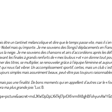
is être un tantinet mélancolique et dire que le temps passe vite, mais il s’e
rix Nobel mais qu’importe. Je me souviens des (longs) déplacements en Fran
la neige. Je me souviens des chansons et airs d’accordéons après les défai
ant les finales à grands renforts de « mes loulous » et « on donne tout pour
ner des titres, se multiplier, se renouveler grâce à l’équipe féminine et aujou
 et qui nous fait vibrer. Un accomplissement sportif, certes, mais un club c’e
ujours simples mais assurément beaux, peut-être pas toujours raisonnables ma
is pas une finalité. De bons moments qui en appellent d’autres car le « f
era ma plus grande joie."
Luc B.