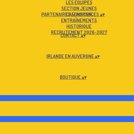
LES ÉQUIPES
SECTION JEUNES
PARTENAIRES & INSTANCES
CALENDRIER
▴
▾
ENTRAÎNEMENTS
HISTORIQUE
RECRUTEMENT 2026-2027
CONTACT
▴
▾
IRLANDE EN AUVERGNE
▴
▾
BOUTIQUE
▴
▾