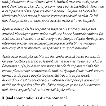
foot, j’ai toujours énormément aimé le football mais je n’avais pas le
droit d’en faire en club. Donc j’ai commencé par le basketball. Venant de
la campagne je n’avais pas vraiment le choix… Je jouais à toutes les
récrées au foot et quand je sortais je jouais au basket en club. Ce fut
mes deux premiers amours, jouer avec les mains ET avec les pieds.
Après le basket, j’ai fait un petit passage par l’escrime quand je suis
arrivée à Montluçon parce qu’on avait une bonne bande de copines. On
a été sacrées championnes d’Auvergne par équipe à l’épée. Après, je suis
retournée un peu vers le basket parce que le collectif me manquait
beaucoup et je ne me retrouvais pas dans un sport individuel.
Après avoir passé plus de 17 ans à demander le droit à mes parents de
faire du football, j’ai enfin eu le droit. Je me suis inscrite dans un club à
Désertines où j’ai joué avec une bonne bande de copines qui m’a fait
encore plus tomber amoureuse du foot. A l’époque, j’étais avant-centre,
numéro 9. Je pense que j’ai toujours été très attirée par le but.
Aujourd’hui, c’est toujours ce qui m’attire et c’est pour ça que je suis
plutôt sur des postes offensifs. J’aime marquer, je sens le but derrière
moi. Jouer au pied c’est ce qui me fait le plus vibrer.
3. Quel sport pratiques-tu maintenant ?