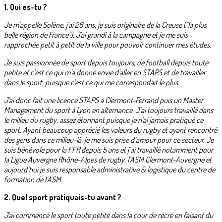
1. Qui es-tu ?
Je m'appelle Solène, j'ai 26 ans, je suis originaire de la Creuse ("la plus
belle région de France"). J'ai grandi à la campagne et je me suis
rapprochée petit à petit de la ville pour pouvoir continuer mes études.
Je suis passionnée de sport depuis toujours, de football depuis toute
petite et c'est ce qui m'a donné envie d'aller en STAPS et de travailler
dans le sport, puisque c'est ce qui me correspondait le plus.
J'ai donc fait une licence STAPS à Clermont-Ferrand puis un Master
Management du sport à Lyon en alternance. J’ai toujours travaillé dans
le milieu du rugby, assez étonnant puisque je n'ai jamais pratiqué ce
sport. Ayant beaucoup apprécié les valeurs du rugby et ayant rencontré
des gens dans ce milieu-là, je me suis prise d’amour pour ce secteur. Je
suis bénévole pour la FFR depuis 5 ans et j’ai travaillé notamment pour
la Ligue Auvergne Rhône-Alpes de rugby, l’ASM Clermont-Auvergne et
aujourd’hui je suis responsable administrative & logistique du centre de
formation de l’ASM.
2. Quel sport pratiquais-tu avant ?
J'ai commencé le sport toute petite dans la cour de récré en faisant du