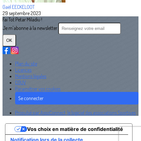
Gaël EECKELOOT
29 septembre 2023
Fai Tot Petar Miladiu !
Je m'abonne à la newsletter
OK
Plan du site
Licences
Mentions légales
CGUV
Paramétrer vos cookies
Se connecter
Propulsé par AssoConnect, le logiciel des associations Sportives
Vos choix en matière de confidentialité
Notification lors de la collecte