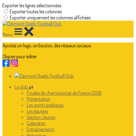
Exporter les lignes sélectionnées
Exporter toutes les colonnes
Exporter uniquement les colonnes affichées
Menu
Ajoutez un logo, un bouton, des réseaux sociaux
Cliquez pour éditer
Le club
▴
▾
Finales de championnat de France 2026
Présentation
Les sports gaéliques
Les équipes
Section Jeunes
Calendrier
Entraînements
Historique